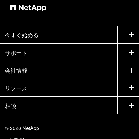
今すぐ始める
購入方法
サポート
営業チームへのお問い合わせ
サポート
会社情報
パートナーを検索
トレーニング
製品を試用
会社情報
リソース
ドキュメント
エグゼクティブ ブリーフィング
パートナー
ナレッジ ベース
ニュースルーム
相談
製品A-Z
採用情報
コミュニティ
イベント
製品アップデート
投資家情報
お問い合わせ
知識の習得
ブログ
©
2026
NetApp
Trust Center
当サイトに関するフィードバック
カスタマー エクスペリエンス