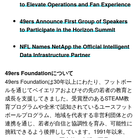
to Elevate Operations and Fan Experience
49ers Announce First Group of Speakers
to Participate in the Horizon Summit
NFL Names NetApp the Official Intelligent
Data Infrastructure Partner
49ers Foundationについて
49ers Foundationは30年以上にわたり、フットボー
ルを通じてベイエリアおよびその先の若者の教育と
成長を支援してきました。受賞歴のあるSTEAM教
育プログラムや全米で認知されているユースフット
ボールプログラム、地域を代表する非営利団体との
連携を通じ、若者が自信と協調性を育み、可能性に
挑戦できるよう後押ししています。1991年以来、