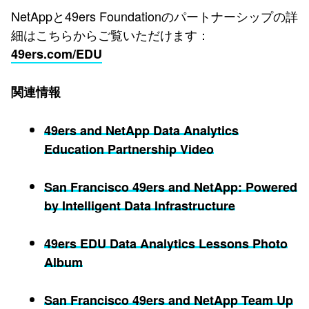
NetAppと49ers Foundationのパートナーシップの詳
細はこちらからご覧いただけます：
49ers.com/EDU
関連情報
49ers and NetApp Data Analytics
Education Partnership Video
San Francisco 49ers and NetApp: Powered
by Intelligent Data Infrastructure
49ers EDU Data Analytics Lessons Photo
Album
San Francisco 49ers and NetApp Team Up