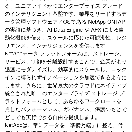
る、ユニファイドかつエンタープライズ グレード
のインテリジェント基盤です。業界をリードするデ
ータ管理ソフトウェア／OSである NetApp ONTAP
の実績に基づき、AI Data Engine や AFX による自
動化機能を備え、スケールに応じた可観測性、レジ
リエンス、インテリジェンスを提供します。
NetAppデータ プラットフォームは、ストレージ、
サービス、制御を分離設計することで、企業がより
迅速にモダナイズし、効率的にスケールし、ロック
インに縛られずイノベーションを加速できるように
します。さらに、世界最大のクラウドにネイティブ
統合された唯一のエンタープライズ ストレージ プ
ラットフォームとして、あらゆるワークロードを一
貫したパフォーマンス、ガバナンス、保護のもとで
どこでも実行できる自由を提供します。
NetAppは、常にデータを「準備万端」に整え、脅