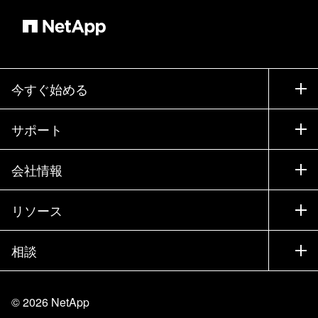
今すぐ始める
購入方法
サポート
営業チームへのお問い合わせ
サポート
会社情報
パートナーを検索
トレーニング
製品を試用
会社情報
リソース
ドキュメント
エグゼクティブ ブリーフィング
パートナー
ナレッジ ベース
ニュースルーム
相談
製品A-Z
採用情報
コミュニティ
イベント
製品アップデート
投資家情報
お問い合わせ
知識の習得
ブログ
©
2026
NetApp
Trust Center
当サイトに関するフィードバック