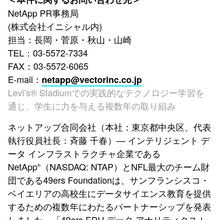
NetApp PR事務局
(株式会社イニシャル内)
担当：長岡・菅原・秋山・山崎
TEL：03-5572-7334
FAX：03-5572-6065
E-mail：
netapp@vectorinc.co.jp
Levi’s® Stadiumでの実践的なテクノロジー学習を
通じ、学生に力を与える複数年の取り組み
ネットアップ合同会社（本社：東京都中央区、代表
執行役員社長：斉藤 千春）— インテリジェント デ
ータ インフラストラクチャ企業である
NetApp
（NASDAQ: NTAP）とNFL最大のチーム財
®
団である49ers Foundationは、サンフランシスコ・
ベイエリアの高校生にデータサイエンス教育を提供
するための複数年にわたるパートナーシップを発表
しました。「49ers EDU データ アナリティクス レ