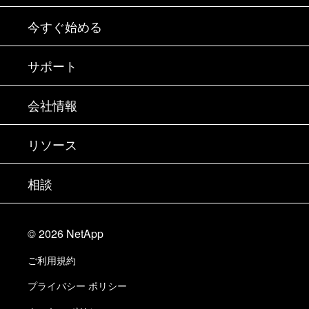
今すぐ始める
購入方法
サポート
営業チームへのお問い合わせ
サポート
会社情報
パートナーを検索
トレーニング
製品を試用
会社情報
リソース
ドキュメント
エグゼクティブ ブリーフィング
パートナー
ナレッジ ベース
ニュースルーム
相談
製品A-Z
採用情報
コミュニティ
イベント
製品アップデート
投資家情報
お問い合わせ
知識の習得
ブログ
©
2026
NetApp
Trust Center
当サイトに関するフィードバック
カスタマー エクスペリエンス
ご利用規約
責任と持続可能性
アクセシビリティ
ユーザ事例
プライバシー ポリシー
品質に関する認定
Eメールの登録