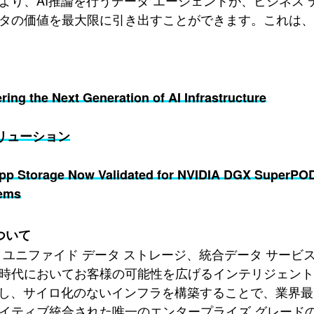
より、AI推論を行うデータ エージェントが、ビジネス
タの価値を最大限に引き出すことができます。これは、
ing the Next Generation of AI Infrastructure
ソリューション
pp Storage Now Validated for NVIDIA DGX SuperPOD,
ems
について
pは、ユニファイド データ ストレージ、統合データ サー
時代においてお客様の可能性を広げるインテリジェント
用し、サイロ化のないインフラを構築することで、業界
イティブ統合された唯一のエンタープライズ グレード