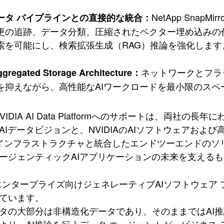
NetApp Sna
データ パイプラインとの直接的な統合：
更の追跡、データ分類、圧縮されたベクター埋め込みの
索を可能にし、検索拡張生成（RAG）推論を強化します
ネットワークとフラ
ggregated Storage Architecture：
を抑えながら、高性能なAIワークロードを最小限のス
のNVIDIA AI Data Platformへのサポートは、両
AIデータビジョンと、NVIDIAのAIソフトウェアおよび
 インフラストラクチャと統合したエンドツーエンドのソ
ージェンティックAIアプリケーションの未来を支える
エンタープライズ向けジェネレーティブAIソフトウェア プロダクトのV
ています。
タの大部分は非構造化データであり、そのままではAI推論