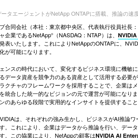
のデータエージェントがNetApp ONTAPに搭載、推論の
プ合同会社（本社：東京都中央区、代表執行役員社長：中
企業であるNetApp
（NASDAQ：NTAP）は、
NVIDIA 
®
発表いたします。これによりNetAppのONTAPに、NVI
化が可能になります。
ェンスの時代において、変化するビジネス環境に機敏
るデータ資産を競争力のある資産として活用する必要があり
ラクチャのフレームワークを採用することで、企業はメ
を統合した統一的なビジョンの元で運営が可能になりま
ンのあらゆる段階で実用的なインサイトを提供すること
pとNVIDIAは、それぞれの強み生かし、ビジネスがAI推
す。これにより、企業はデータから推論を行い、デー
す。この協業により、NetAppの顧客は
NVIDIA AI Enter