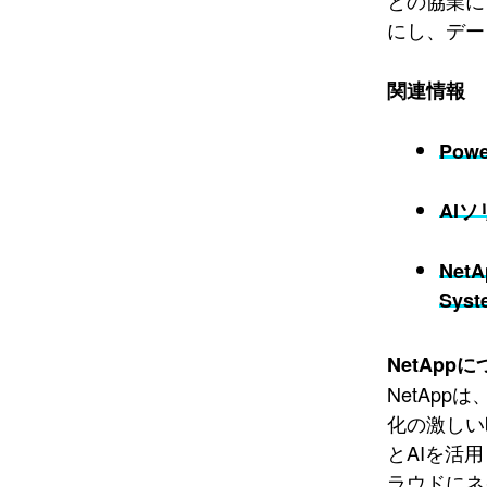
との協業に
にし、デー
関連情報
Power
AI
NetA
Syst
NetApp
NetAp
化の激しい
とAIを活
ラウドにネ