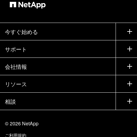
今すぐ始める
購入方法
サポート
営業チームへのお問い合わせ
サポート
会社情報
パートナーを検索
トレーニング
製品を試用
会社情報
リソース
ドキュメント
エグゼクティブ ブリーフィング
パートナー
ナレッジ ベース
ニュースルーム
相談
製品A-Z
採用情報
コミュニティ
イベント
製品アップデート
投資家情報
お問い合わせ
知識の習得
ブログ
©
2026
NetApp
Trust Center
当サイトに関するフィードバック
カスタマー エクスペリエンス
ご利用規約