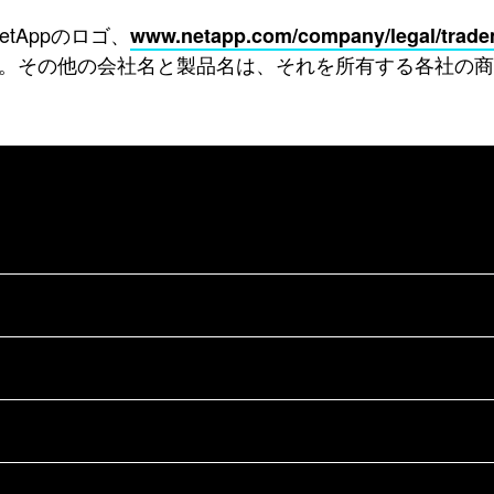
NetAppのロゴ、
www.netapp.com/company/legal/trade
。その他の会社名と製品名は、それを所有する各社の商