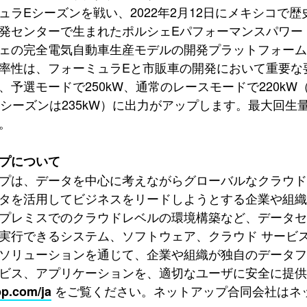
ュラEシーズンを戦い、2022年2月12日にメキシコ
発センターで生まれたポルシェEパフォーマンスパワー
ェの完全電気自動車生産モデルの開発プラットフォー
性は、フォーミュラEと市販車の開発において重要な要素です。2
、予選モードで250kW、通常のレースモードで220kW
（昨シーズンは235kW）に出力がアップします。最大回生
。
プについて
プは、データを中心に考えながらグローバルなクラウド
タを活用してビジネスをリードしようとする企業や組
プレミスでのクラウドレベルの環境構築など、データ
実行できるシステム、ソフトウェア、クラウド サービ
ソリューションを通じて、企業や組織が独自のデータ
ビス、アプリケーションを、適切なユーザに安全に提供
をご覧ください。ネットアップ合同会社はネ
p.com/ja