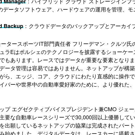
：ハイブリッド クラウド ストレージイン
d Manager
のデータソフトウェア、ハードウェアの運用を管理、モ
：クラウドデータのバックアップとアーカイ
d Backup
モータースポーツIT部門責任者 フリーデマン・クルツ氏
ュラEはポルシェのテクノロジーを披露するショーケー
でもあります。レースではデータが重要な要素となり
データ管理は容易ではありません。ネットアップが構
がら、エッジ、コア、クラウドにわたり直感的に操作
イバーや世界中の自動車愛好家のために、より優れた、
ップ エグゼクティブバイスプレジデント兼CMO ジェ
主要な自動車レースシリーズで30,000回以上優勝してい
を出願しているネットアップの協業は完成されたパー
み始めました。デジタルデータは、レースカーに搭載