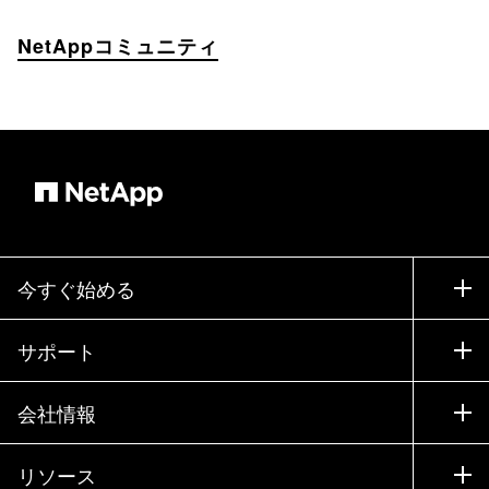
NetAppコミュニティ
今すぐ始める
購入方法
サポート
営業チームへのお問い合わせ
サポート
会社情報
パートナーを検索
トレーニング
製品を試用
会社情報
リソース
ドキュメント