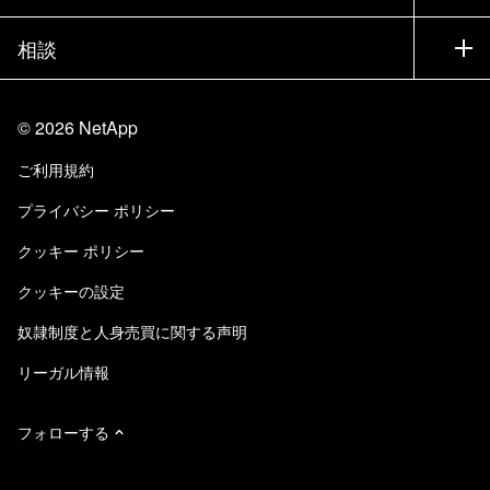
エグゼクティブ ブリーフィング
パートナー
ナレッジ ベース
ニュースルーム
相談
製品A-Z
採用情報
コミュニティ
イベント
製品アップデート
投資家情報
お問い合わせ
知識の習得
ブログ
©
2026
NetApp
Trust Center
当サイトに関するフィードバック
カスタマー エクスペリエンス
ご利用規約
責任と持続可能性
アクセシビリティ
ユーザ事例
プライバシー ポリシー
品質に関する認定
Eメールの登録
クッキー ポリシー
NetApp Instaclustr
クッキーの設定
奴隷制度と人身売買に関する声明
リーガル情報
フォローする