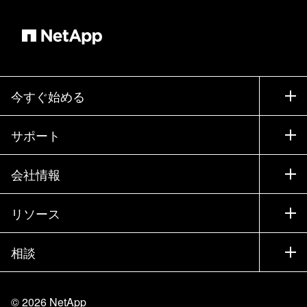
今すぐ始める
購入方法
サポート
営業チームへのお問い合わせ
サポート
会社情報
パートナーを検索
トレーニング
製品を試用
会社情報
リソース
ドキュメント
エグゼクティブ ブリーフィング
パートナー
ナレッジ ベース
ニュースルーム
相談
製品A-Z
採用情報
コミュニティ
イベント
製品アップデート
投資家情報
お問い合わせ
知識の習得
ブログ
©
2026
NetApp