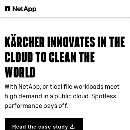
メインコンテンツへスキップ
KÄRCHER INNOVATES IN THE
CLOUD TO CLEAN THE
WORLD
With NetApp, critical file workloads meet
high demand in a public cloud. Spotless
performance pays off.
Read the case study