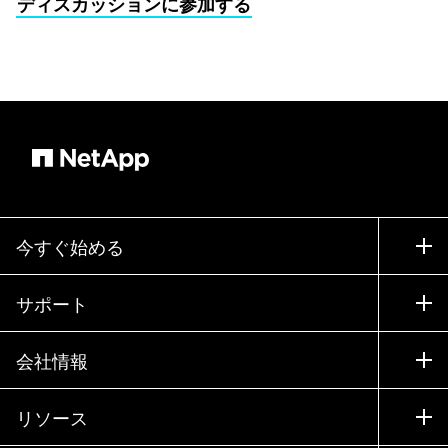
ディスカッションに参加する
今すぐ始める
購入方法
サポート
営業チームへのお問い合わせ
サポート
会社情報
パートナーを検索
トレーニング
製品を試用
会社情報
リソース
ドキュメント
エグゼクティブ ブリーフィング
パートナー