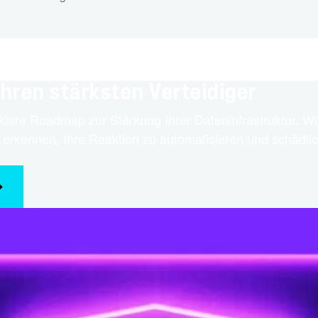
Ihren stärksten Verteidiger
e klare Roadmap zur Stärkung Ihrer Dateninfrastruktur. 
 erkennen, Ihre Reaktion zu automatisieren und schädlic