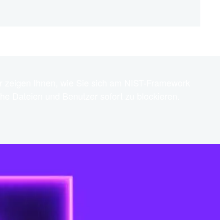
Wir zeigen Ihnen, wie Sie sich am NIST-Framework
he Dateien und Benutzer sofort zu blockieren.