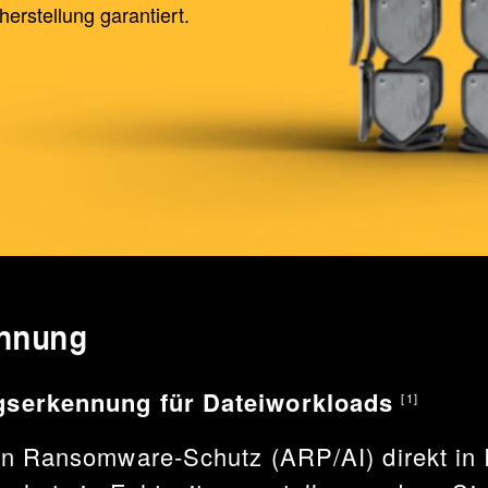
erstellung garantiert.
ennung
gserkennung für Dateiworkloads
[1]
en Ransomware-Schutz (ARP/AI) direkt in