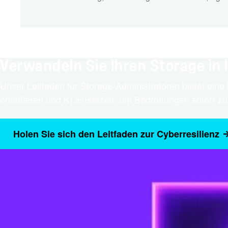
Verwandeln Sie Ihren Storage in 
Unser Leitfaden für Storage-Administratoren bietet ein
orientieren und KI einsetzen, um Bedrohungen sofort zu
Holen Sie sich den Leitfaden zur Cyberresilienz