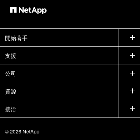
解决方案能力和服务 实现差异化 通过循序渐进的
支持 利益和激励措施 加速发展 这是在混合多云
的世界里 您茁壮成长所需的一切 现在是成为
NetApp 合作伙伴的最佳时机 借助Partner Sphere
我们携手共赢 我们的客户则是最大赢家
開始著手
如何購買
支援
聯絡銷售人員
支援
公司
尋找合作夥伴
訓練
試用產品
公司
資源
說明文件
執行簡報
合作夥伴
知識庫
新聞
接洽
產品（依英文字母順序排列）
工作機會
社群
活動
產品更新
投資人
與我們連絡
學習
部落格
©
2026
NetApp
信任中心
網站意見反應