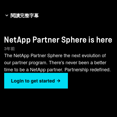
閱讀完整字幕
[欢快的音乐] 在这个数字至上的世界 我们看到了
巨大的潜力 而在幕后 则是 不同技术堆栈、云 和
NetApp Partner Sphere is here
数据中心的复杂组合 在NetApp 合作伙伴 是我们
如何为客户提供价值 的核心 Partner Sphere 是我
3年前
们合作伙伴计划的新发展 可帮助您了解数字化转
The NetApp Partner Sphere the next evolution of
型的挑战 并从中获利 这是一个有凝聚力的计划
our partner program. There's never been a better
可为您提供可预测的路线图 让您可以灵活地满足
time to be a NetApp partner. Partnership redefined.
客户需求 无论他们在哪里 无论您想以何种方式参
Login to get started
与 无论您采用何种业务模式 或市场路线 还可以
了解与我们合作 能为您带来的可衡量价值 服务主
导的Partner Sphere 计划 一切以您为中心 这是我
们的特意设计 使得与我们开展业务变得简单 通过
我们的工具、培训 和支持实现转型 以经过验证的