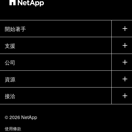
開始著手
如何購買
支援
聯絡銷售人員
支援
公司
尋找合作夥伴
訓練
試用產品
公司
資源
說明文件
執行簡報
合作夥伴
知識庫
新聞
接洽
產品（依英文字母順序排列）
工作機會
社群
活動
產品更新
投資人
與我們連絡
學習
部落格
©
2026
NetApp
信任中心
網站意見反應
客戶使用經驗
使用條款
責任與永續
存取性