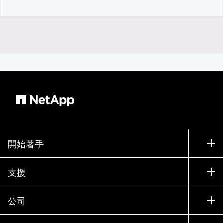
開始著手
如何購買
支援
聯絡銷售人員
支援
公司
尋找合作夥伴
訓練
試用產品