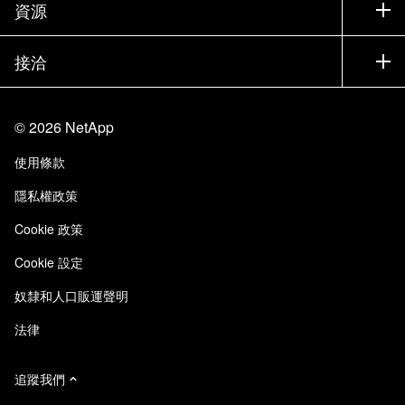
公司
資源
說明文件
執行簡報
合作夥伴
知識庫
新聞
接洽
產品（依英文字母順序排列）
工作機會
社群
活動
產品更新
投資人
與我們連絡
學習
部落格
©
2026
NetApp
信任中心
網站意見反應
客戶使用經驗
使用條款
責任與永續
存取性
客戶成功案例
隱私權政策
品質認證
電子郵件訂閱
Cookie 政策
NetApp Instaclustr
Cookie 設定
奴隸和人口販運聲明
法律
追蹤我們