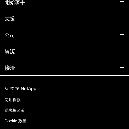
開始著手
如何購買
支援
聯絡銷售人員
支援
公司
尋找合作夥伴
訓練
試用產品
公司
資源
說明文件
執行簡報
合作夥伴
知識庫
新聞
接洽
產品（依英文字母順序排列）
工作機會
社群
活動
產品更新
投資人
與我們連絡
學習
部落格
©
2026
NetApp
信任中心
網站意見反應
客戶使用經驗
使用條款
責任與永續
存取性
客戶成功案例
隱私權政策
品質認證
電子郵件訂閱
Cookie 政策
NetApp Instaclustr