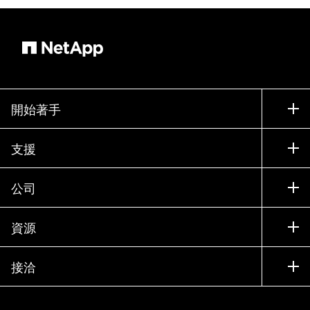
開始著手
如何購買
支援
聯絡銷售人員
支援
公司
尋找合作夥伴
訓練
試用產品
公司
資源
說明文件
執行簡報
合作夥伴
知識庫
新聞
接洽
產品（依英文字母順序排列）
工作機會
社群
活動
產品更新
投資人
與我們連絡
學習