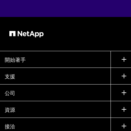
開始著手
如何購買
支援
聯絡銷售人員
支援
公司
尋找合作夥伴
訓練
試用產品
公司
資源
說明文件
執行簡報
合作夥伴
知識庫
新聞
接洽
產品（依英文字母順序排列）
工作機會