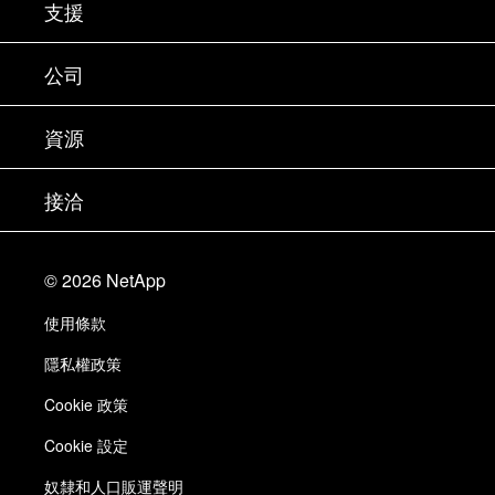
支援
聯絡銷售人員
支援
公司
尋找合作夥伴
訓練
試用產品
公司
資源
說明文件
執行簡報
合作夥伴
知識庫
新聞
接洽
產品（依英文字母順序排列）
工作機會
社群
活動
產品更新
投資人
與我們連絡
學習
部落格
©
2026
NetApp
信任中心
網站意見反應
客戶使用經驗
使用條款
責任與永續
存取性
客戶成功案例
隱私權政策
品質認證
電子郵件訂閱
Cookie 政策
NetApp Instaclustr
Cookie 設定
奴隸和人口販運聲明