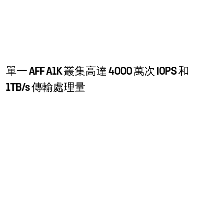
單一 AFF A1K 叢集高達 4000 萬次 IOPS 和
1TB/s 傳輸處理量