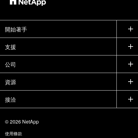
開始著手
如何購買
支援
聯絡銷售人員
支援
公司
尋找合作夥伴
訓練
試用產品
公司
資源
說明文件
執行簡報
合作夥伴
知識庫
新聞
接洽
產品（依英文字母順序排列）
工作機會
社群
活動
產品更新
投資人
與我們連絡
學習
部落格
©
2026
NetApp
信任中心
網站意見反應
客戶使用經驗
使用條款
責任與永續
存取性