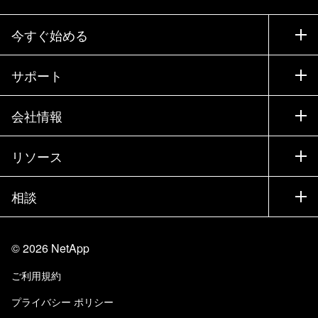
今すぐ始める
購入方法
サポート
営業チームへのお問い合わせ
サポート
会社情報
パートナーを検索
トレーニング
製品を試用
会社情報
リソース
ドキュメント
エグゼクティブ ブリーフィング
パートナー
ナレッジ ベース
ニュースルーム
相談
製品A-Z
採用情報
コミュニティ
イベント
製品アップデート
投資家情報
お問い合わせ
知識の習得
ブログ
©
2026
NetApp
Trust Center
当サイトに関するフィードバック
カスタマー エクスペリエンス
ご利用規約
責任と持続可能性
アクセシビリティ
ユーザ事例
プライバシー ポリシー
品質に関する認定
Eメールの登録