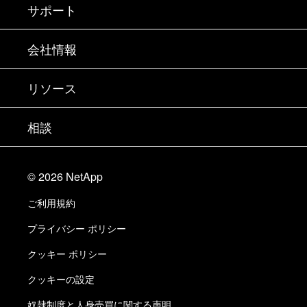
購入方法
サポート
営業チームへのお問い合わせ
サポート
会社情報
パートナーを検索
トレーニング
製品を試用
会社情報
リソース
ドキュメント
エグゼクティブ ブリーフィング
パートナー
ナレッジ ベース
ニュースルーム
相談
製品A-Z
採用情報
コミュニティ
イベント
製品アップデート
投資家情報
お問い合わせ
知識の習得
ブログ
©
2026
NetApp
Trust Center
当サイトに関するフィードバック
カスタマー エクスペリエンス
ご利用規約
責任と持続可能性
アクセシビリティ
ユーザ事例
プライバシー ポリシー
品質に関する認定
Eメールの登録
クッキー ポリシー
NetApp Instaclustr
クッキーの設定
奴隷制度と人身売買に関する声明