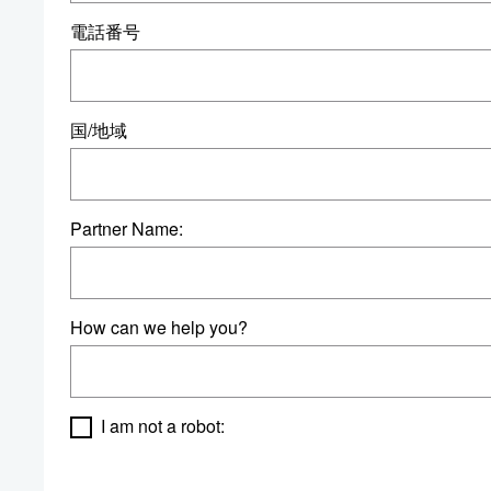
電話番号
国/地域
Partner Name:
How can we help you?
I am not a robot: