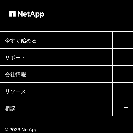
今すぐ始める
購入方法
サポート
営業チームへのお問い合わせ
サポート
会社情報
パートナーを検索
トレーニング
製品を試用
会社情報
リソース
ドキュメント
エグゼクティブ ブリーフィング
パートナー
ナレッジ ベース
ニュースルーム
相談
製品A-Z
採用情報
コミュニティ
イベント
製品アップデート
投資家情報
お問い合わせ
知識の習得
ブログ
©
2026
NetApp
Trust Center
当サイトに関するフィードバック