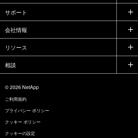
購入方法
サポート
営業チームへのお問い合わせ
サポート
会社情報
パートナーを検索
トレーニング
製品を試用
会社情報
リソース
ドキュメント
エグゼクティブ ブリーフィング
パートナー
ナレッジ ベース
ニュースルーム
相談
製品A-Z
採用情報
コミュニティ
イベント
製品アップデート
投資家情報
お問い合わせ
知識の習得
ブログ
©
2026
NetApp
Trust Center
当サイトに関するフィードバック
カスタマー エクスペリエンス
ご利用規約
責任と持続可能性
アクセシビリティ
ユーザ事例
プライバシー ポリシー
品質に関する認定
Eメールの登録
クッキー ポリシー
NetApp Instaclustr
クッキーの設定