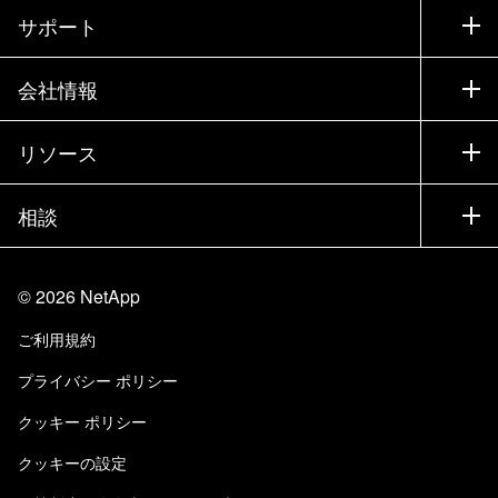
購入方法
サポート
営業チームへのお問い合わせ
サポート
会社情報
パートナーを検索
トレーニング
製品を試用
会社情報
リソース
ドキュメント
エグゼクティブ ブリーフィング
パートナー
ナレッジ ベース
ニュースルーム
相談
製品A-Z
採用情報
コミュニティ
イベント
製品アップデート
投資家情報
お問い合わせ
知識の習得
ブログ
©
2026
NetApp
Trust Center
当サイトに関するフィードバック
カスタマー エクスペリエンス
ご利用規約
責任と持続可能性
アクセシビリティ
ユーザ事例
プライバシー ポリシー
品質に関する認定
Eメールの登録
クッキー ポリシー
NetApp Instaclustr
クッキーの設定