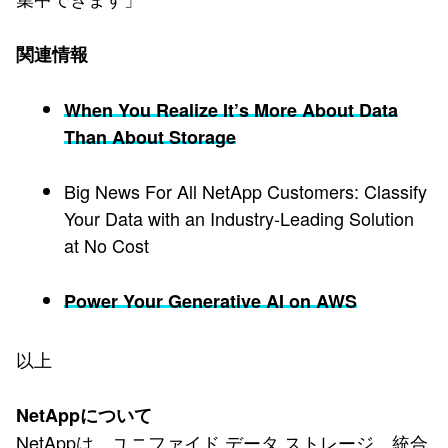
関連情報
When You Realize It’s More About Data
Than About Storage
Big News For All NetApp Customers: Classify
Your Data with an Industry-Leading Solution
at No Cost
Power Your Generative AI on AWS
以上
NetAppについて
NetAppは、ユニファイド データ ストレージ、統合