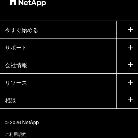
今すぐ始める
購入方法
サポート
営業チームへのお問い合わせ
サポート
会社情報
パートナーを検索
トレーニング
製品を試用
会社情報
リソース
ドキュメント
エグゼクティブ ブリーフィング
パートナー
ナレッジ ベース
ニュースルーム
相談
製品A-Z
採用情報
コミュニティ
イベント
製品アップデート
投資家情報
お問い合わせ
知識の習得
ブログ
©
2026
NetApp
Trust Center
当サイトに関するフィードバック
カスタマー エクスペリエンス
ご利用規約
責任と持続可能性
アクセシビリティ