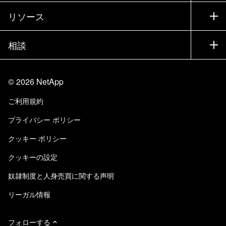
トレーニング
製品を試用
会社情報
リソース
ドキュメント
エグゼクティブ ブリーフィング
パートナー
ナレッジ ベース
ニュースルーム
相談
製品A-Z
採用情報
コミュニティ
イベント
製品アップデート
投資家情報
お問い合わせ
知識の習得
ブログ
©
2026
NetApp
Trust Center
当サイトに関するフィードバック
カスタマー エクスペリエンス
ご利用規約
責任と持続可能性
アクセシビリティ
ユーザ事例
プライバシー ポリシー
品質に関する認定
Eメールの登録
クッキー ポリシー
NetApp Instaclustr
クッキーの設定
奴隷制度と人身売買に関する声明
リーガル情報
フォローする