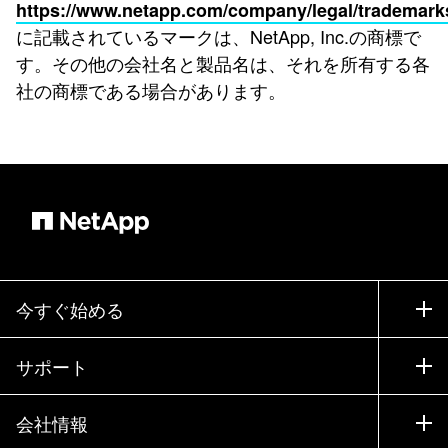
https://www.netapp.com/company/legal/trademark
に記載されているマークは、NetApp, Inc.の商標で
す。その他の会社名と製品名は、それを所有する各
社の商標である場合があります。
今すぐ始める
購入方法
サポート
営業チームへのお問い合わせ
サポート
会社情報
パートナーを検索