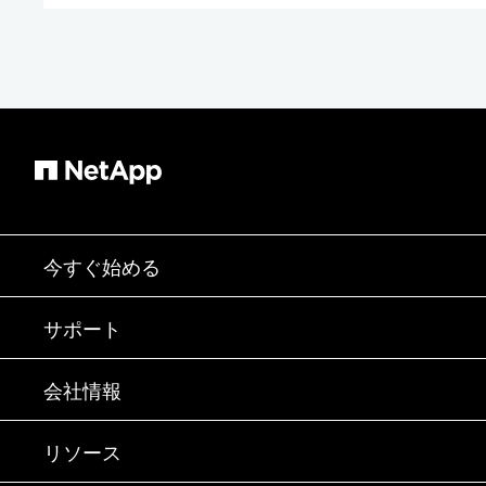
今すぐ始める
購入方法
サポート
営業チームへのお問い合わせ
サポート
会社情報
パートナーを検索
トレーニング
製品を試用
会社情報
リソース
ドキュメント
エグゼクティブ ブリーフィング
パートナー