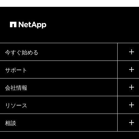
今すぐ始める
購入方法
サポート
営業チームへのお問い合わせ
サポート
会社情報
パートナーを検索
トレーニング
製品を試用
会社情報
リソース
ドキュメント
エグゼクティブ ブリーフィング
パートナー
ナレッジ ベース
ニュースルーム
相談
製品A-Z
採用情報
コミュニティ
イベント
製品アップデート
投資家情報
お問い合わせ