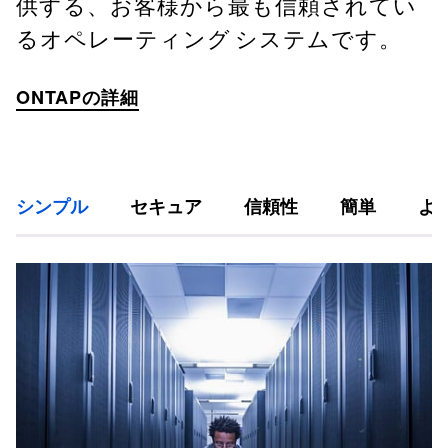
供する、お客様から最も信頼されてい
るオペレーティング システムです。
ONTAPの詳細
シンプル
セキュア
信頼性
簡単
よ