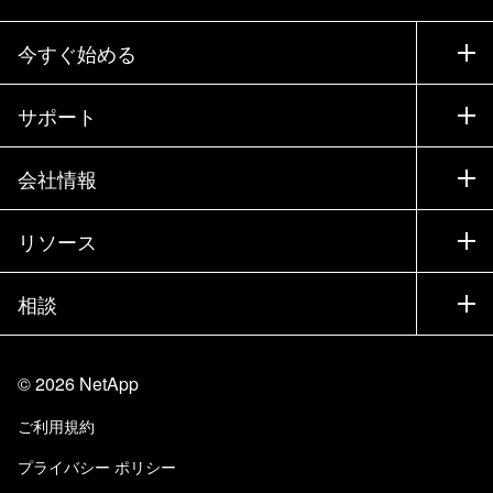
今すぐ始める
購入方法
サポート
営業チームへのお問い合わせ
サポート
会社情報
パートナーを検索
トレーニング
製品を試用
会社情報
リソース
ドキュメント
エグゼクティブ ブリーフィング
パートナー
ナレッジ ベース
ニュースルーム
相談
製品A-Z
採用情報
コミュニティ
イベント
製品アップデート
投資家情報
お問い合わせ
知識の習得
ブログ
©
2026
NetApp
Trust Center
当サイトに関するフィードバック
カスタマー エクスペリエンス
ご利用規約
責任と持続可能性
アクセシビリティ
ユーザ事例
プライバシー ポリシー
品質に関する認定
Eメールの登録