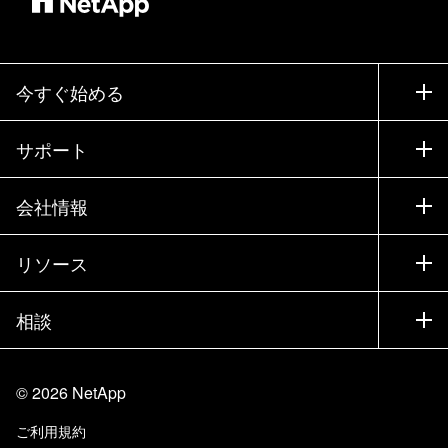
今すぐ始める
購入方法
サポート
営業チームへのお問い合わせ
サポート
会社情報
パートナーを検索
トレーニング
製品を試用
会社情報
リソース
ドキュメント
エグゼクティブ ブリーフィング
パートナー
ナレッジ ベース
ニュースルーム
相談
製品A-Z
採用情報
コミュニティ
イベント
製品アップデート
投資家情報
お問い合わせ
知識の習得
ブログ
©
2026
NetApp
Trust Center
当サイトに関するフィードバック
カスタマー エクスペリエンス
ご利用規約
責任と持続可能性
アクセシビリティ