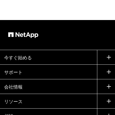
今すぐ始める
購入方法
サポート
営業チームへのお問い合わせ
サポート
会社情報
パートナーを検索
トレーニング
製品を試用
会社情報
リソース
ドキュメント
エグゼクティブ ブリーフィング
パートナー
ナレッジ ベース
ニュースルーム