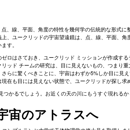
は、点、線、平面、角度の特性を幾何学の伝統的な形式
義上、
ユークリッド
の宇宙望遠鏡は、点、線、平面、角度
います。
のゼロはさておき、
ユークリッド
ミッションが作成する
クリッド
チームの研究は、目に見えないもの、つまり重
、さらに驚くべきことに、宇宙はわずか5%しか目に見
は現在も目には見えない状態で、
ユークリッド
が探し求
から見つかるでしょう。お近くの天の川にもうすぐ現れる
宇宙のアトラスへ