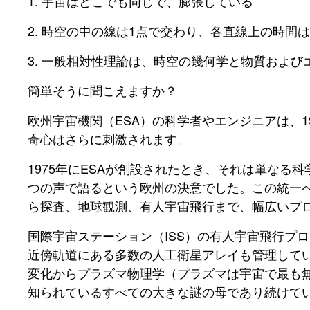
1. 宇宙はどこでも同じで、膨張している
2. 時空の中の線は1点で交わり、各直線上の時間
3. 一般相対性理論は、時空の幾何学と物質およ
簡単そうに聞こえますか？
欧州宇宙機関（ESA）の科学者やエンジニアは、
奇心はさらに刺激されます。
1975年にESAが創設されたとき、それは単な
つの声で語るという欧州の決意でした。この統一
ら探査、地球観測、有人宇宙飛行まで、幅広いプ
国際宇宙ステーション（ISS）の有人宇宙飛行プ
近傍軌道にある多数の人工衛星アレイも管理して
変化からプラズマ物理学（プラズマは宇宙で最も無
知られているすべての大きな謎の母であり続けて