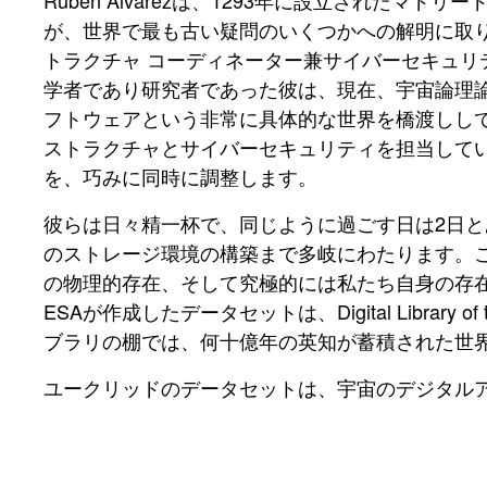
Ruben Alvarezは、1293年に設立されたマド
が、世界で最も古い疑問のいくつかへの解明に取り
トラクチャ コーディネーター兼サイバーセキュリ
学者であり研究者であった彼は、現在、宇宙論理
フトウェアという非常に具体的な世界を橋渡ししています。わ
ストラクチャとサイバーセキュリティを担当して
を、巧みに同時に調整します。
彼らは日々精一杯で、同じように過ごす日は2日
のストレージ環境の構築まで多岐にわたります。
の物理的存在、そして究極的には私たち自身の存
ESAが作成したデータセットは、Digital Libr
ブラリの棚では、何十億年の英知が蓄積された世
ユークリッドのデータセットは、宇宙のデジタル