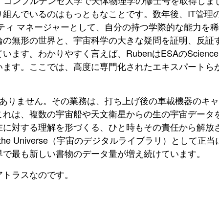
リード コンプルテンセ大学
で天体物理学の修士号を取得しまし
組んでいるのはもっともなことです。数年後、IT管理の
ティ マネージャーとして、自分の持つ学際的な能力を
論の無形の世界と、宇宙科学の大きな疑問を証明、反証
かりやすく言えば、RubenはESAのScience Opera
います。ここでは、高度に専門化されたエキスパートら
とありません。その業務は、打ち上げ後の車載機器のキ
これは、複数の宇宙船や天文衛星からの生の宇宙データ
在に対する理解を形づくる、
ひと時も
その責任から
解放
ary of the Universe（宇宙のデジタルライブラリ
界で最も新しい書物のデータ量が増え続けています。
アトラスなのです。