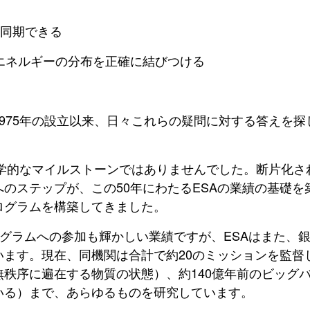
は同期できる
びエネルギーの分布を正確に結びつける
1975年の設立以来、日々これらの疑問に対する答えを
る科学的なマイルストーンではありませんでした。断片化
へのステップが
、この50年にわたるESAの業績の基礎
ログラムを構築してきました。
ログラムへの参加も輝かしい業績ですが、ESAはまた、
います。現在、同機関は合計で約20のミッションを監督
秩序に遍在する物質の状態）、約140億年前のビッグ
いる）まで、あらゆるものを研究しています。