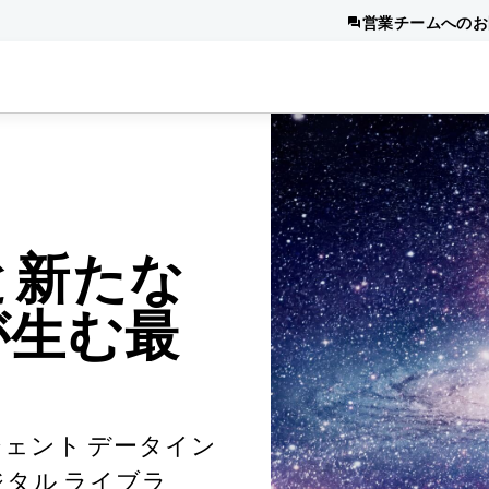
営業チームへのお
と新たな
が生む最
ェント データイン
タル ライブラ