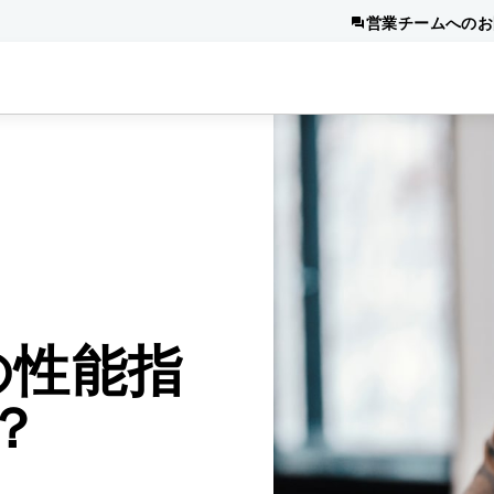
営業チームへのお
の性能指
何？