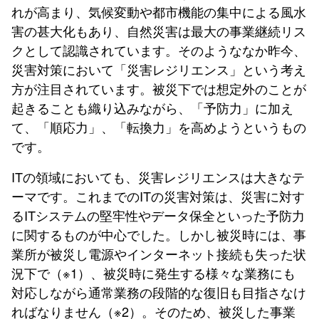
れが高まり、気候変動や都市機能の集中による風水
害の甚大化もあり、自然災害は最大の事業継続リス
クとして認識されています。そのようななか昨今、
災害対策において「災害レジリエンス」という考え
方が注目されています。被災下では想定外のことが
起きることも織り込みながら、「予防力」に加え
て、「順応力」、「転換力」を高めようというもの
です。
ITの領域においても、災害レジリエンスは大きなテ
ーマです。これまでのITの災害対策は、災害に対す
るITシステムの堅牢性やデータ保全といった予防力
に関するものが中心でした。しかし被災時には、事
業所が被災し電源やインターネット接続も失った状
況下で（※1）、被災時に発生する様々な業務にも
対応しながら通常業務の段階的な復旧も目指さなけ
ればなりません（※2）。そのため、被災した事業