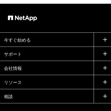
今すぐ始める
購入方法
サポート
営業チームへのお問い合わせ
サポート
会社情報
パートナーを検索
トレーニング
製品を試用
会社情報
リソース
ドキュメント
エグゼクティブ ブリーフィング
パートナー
ナレッジ ベース
ニュースルーム
相談
製品A-Z
採用情報
コミュニティ
イベント
製品アップデート
投資家情報
お問い合わせ