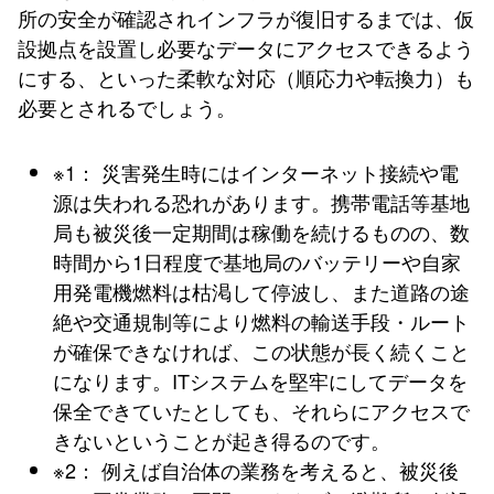
所の安全が確認されインフラが復旧するまでは、仮
設拠点を設置し必要なデータにアクセスできるよう
にする、といった柔軟な対応（順応力や転換力）も
必要とされるでしょう。
※1： 災害発生時にはインターネット接続や電
源は失われる恐れがあります。携帯電話等基地
局も被災後一定期間は稼働を続けるものの、数
時間から1日程度で基地局のバッテリーや自家
用発電機燃料は枯渇して停波し、また道路の途
絶や交通規制等により燃料の輸送手段・ルート
が確保できなければ、この状態が長く続くこと
になります。ITシステムを堅牢にしてデータを
保全できていたとしても、それらにアクセスで
きないということが起き得るのです。
※2： 例えば自治体の業務を考えると、被災後