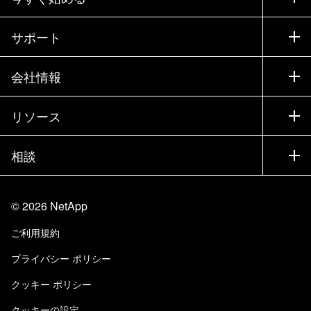
購入方法
サポート
営業チームへのお問い合わせ
サポート
会社情報
パートナーを検索
トレーニング
製品を試用
会社情報
リソース
ドキュメント
エグゼクティブ ブリーフィング
パートナー
ナレッジ ベース
ニュースルーム
相談
製品A-Z
採用情報
コミュニティ
イベント
製品アップデート
投資家情報
お問い合わせ
知識の習得
ブログ
©
2026
NetApp
Trust Center
当サイトに関するフィードバック
カスタマー エクスペリエンス
ご利用規約
責任と持続可能性
アクセシビリティ
ユーザ事例
プライバシー ポリシー
品質に関する認定
Eメールの登録
クッキー ポリシー
NetApp Instaclustr
クッキーの設定