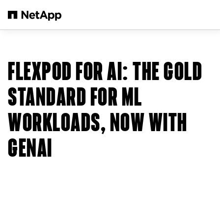
メインコンテンツへスキップ
FLEXPOD FOR AI: THE GOLD
STANDARD FOR ML
WORKLOADS, NOW WITH
GENAI