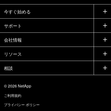
今すぐ始める
購入方法
サポート
営業チームへのお問い合わせ
サポート
会社情報
パートナーを検索
トレーニング
製品を試用
会社情報
リソース
ドキュメント
エグゼクティブ ブリーフィング
パートナー
ナレッジ ベース
ニュースルーム
相談
製品A-Z
採用情報
コミュニティ
イベント
製品アップデート
投資家情報
お問い合わせ
知識の習得
ブログ
©
2026
NetApp
Trust Center
当サイトに関するフィードバック
カスタマー エクスペリエンス
ご利用規約
責任と持続可能性
アクセシビリティ
ユーザ事例
プライバシー ポリシー
品質に関する認定
Eメールの登録