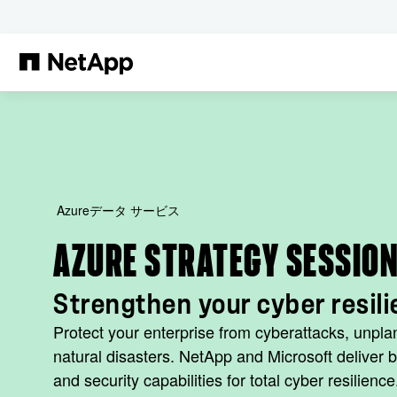
メインコンテンツへスキップ
Azureデータ サービス
AZURE STRATEGY SESSIO
Strengthen your cyber resili
Protect your enterprise from cyberattacks, unpla
natural disasters. NetApp and Microsoft deliver bu
and security capabilities for total cyber resilienc