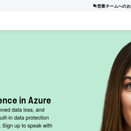
営業チームへのお
N
ence in Azure
nned data loss, and
ilt-in data protection
e. Sign up to speak with