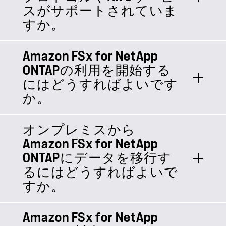
フルマネージドのAWSサービスによ
ONTAPサービスを使用すると、AWS
スがサポートされていま
エンタープライズ ファイル共有、
り、即応性、拡張性、簡易性も実現さ
またはオンプレミスで実行されている
すか。
VMware、生成AIアプリケーションな
れます。
ほぼすべてのクライアントやワークス
ど、ビジネスクリティカルなワークロ
テーションからアクセスできる機能豊
ードを幅広くサポートするように設計
Amazon FSx for NetApp
FSx for ONTAPは、NFS、SMB、
富なデータ ストレージ ソリューショ
されています。このようなワークロー
ONTAPの利用を開始する
NVMe over TCP、iSCSIの各プロトコ
ンをベースに、パフォーマンス、拡張
ドは、電子設計自動化（EDA）、ゲー
にはどうすればよいです
ルをサポートしています。Amazon
性、コスト効率に優れたワークロード
ム、自動車、金融サービス、製造業な
か。
EC2、Amazon ECS、Amazon EKS、
を容易に導入、実行できます。FSx for
ど、さまざまな業界で使用されていま
VMware Cloud on AWS、Red Hat
ONTAPは、アクセス性、耐障害性、セ
す。
OpenShift Service on AWS、Amazon
キュリティ、モビリティ、コスト効率
オンプレミスから
FSx for ONTAPを使用するには、AWS
WorkSpaces、Amazon AppStream 2.0
に対応したNetApp ONTAPの各機能を
Amazon FSx for NetApp
アカウントからサービスにアクセスす
で実行されているLinux、Windows、
活用して、AWSで実行されるワークロ
ONTAPにデータを移行す
るか、AWSアカウントをお持ちでない
macOSのインスタンスからデータにア
ードを最適化します。これらの機能に
るにはどうすればよいで
場合はAWSへの新規登録を行ってくだ
クセスできます。FSx for ONTAPは、
は、Snapshot、クローニング、マルチ
すか。
さい。AWSアカウントでアクセスする
VMware Cloud on AWS Software
プロトコル アクセス、リージョン間レ
と、AWS Management Console、
Defined Data Center（SDDC）の外部
プリケーションなどが含まれます。
AWS Command Line Interface（AWS
Amazon FSx for NetApp
NetApp ONTAPシステムを使用してい
データストアとしても認定されていま