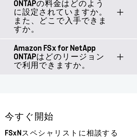
CLI）、Amazon FSx API（およびさま
ONTAPの料金はどのよう
FSx for ONTAPは、ONTAPの機能を使
るオンプレミスのファイル ストレージ
す。
ざまな言語固有のSDK）を使用して、
に設定されていますか。
用してデータをAWSに移行すること
の場合は、NetApp SnapMirrorを使用
ファイルシステムを作成できるように
で、AWSとオンプレミス間のハイブリ
また、どこで入手できま
すれば、AWS Direct Connectまたは
なります。NetApp BlueXPを使用して
ッド ワークフローにも対応します。ハ
すか。
VPN経由でデータと構成をFSx for
FSx for ONTAPファイルシステムを作
イブリッド ワークフローでは、使い慣
ONTAPファイルシステムにすばやく効
成することもできます。
れたオンプレミスの機能を使用して、
率的にコピーできます。NetApp以外の
Amazon FSx for NetApp
FSx for ONTAPでは、リソース使用量
AWSでアプリケーションを実行する場
ファイルシステムから移行する場合
ONTAPはどのリージョン
に応じた料金を支払うだけで、最低利
合も優れた即応性、拡張性、耐障害
は、任意の標準的なコピー ツール
で利用できますか。
用料金や設定手数料はありません。料
性、セキュリティを実現できます。
（rsync、Robocopyなど）または
金の詳細については、
Amazon FSx
NetApp CloudSyncを使用してFSx for
を参照して
for NetApp ONTAPの料金
FSx for ONTAPをご利用いただけるリ
ONTAPにデータを移行できます。
ください。
ージョンの詳細については、
AWSサー
詳細については、
Amazon FSx for
を参照してくだ
ビス（リージョン別）
NetApp ONTAPへの移行に関するブロ
さい。
今すぐ開始
を参照してください。
グ記事
FSxNスペシャリストに相談する