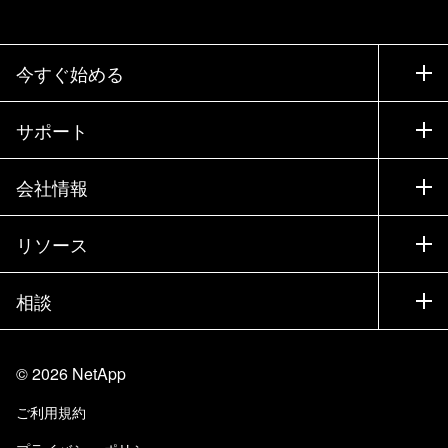
今すぐ始める
購入方法
サポート
営業チームへのお問い合わせ
サポート
会社情報
パートナーを検索
トレーニング
製品を試用
会社情報
リソース
ドキュメント
エグゼクティブ ブリーフィング
パートナー
ナレッジ ベース
ニュースルーム
相談
製品A-Z
採用情報
コミュニティ
イベント
製品アップデート
投資家情報
お問い合わせ
知識の習得
ブログ
©
2026
NetApp
Trust Center
当サイトに関するフィードバック
カスタマー エクスペリエンス
ご利用規約
責任と持続可能性
アクセシビリティ
ユーザ事例