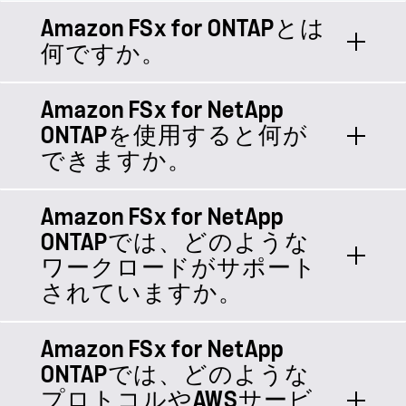
Amazon FSx for ONTAPとは
何ですか。
Amazon FSx for NetApp
Amazon FSx for NetApp ONTAPは、
ONTAPを使用すると何が
AWSクラウドで実行できるフルマネー
できますか。
ジドのONTAPファイルシステム サー
ビスです。ビジネスクリティカルなワ
ークロードのパフォーマンス、耐障害
Amazon FSx for NetApp
インテリジェントなデータ ストレージ
性、アクセス性、コストのニーズに合
ONTAPでは、どのような
インフラであるFSx for ONTAPには、
わせて設計されているため、包括的で
ワークロードがサポート
コスト / パフォーマンスを最適化する
柔軟な機能セットを通じて最適な成果
されていますか。
ための幅広い機能が備わっているた
を実現できます。オンプレミスの
め、データベース、VMware、生成
ONTAPに精通したユーザは、FSx for
AI、ファイル共有などのビジネス クリ
Amazon FSx for NetApp
FSx for ONTAPは、データベース
ONTAPでも使い慣れた機能、パフォー
ティカルなワークロードをAWSで実行
ONTAPでは、どのような
（SAP HANA、Oracle DB、Oracle
マンス、APIを利用できます。また、
できるようになります。FSx for
プロトコルやAWSサービ
RAC、Microsoft SQL Serverなど）、