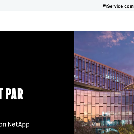
Service com
T PAR
 on NetApp