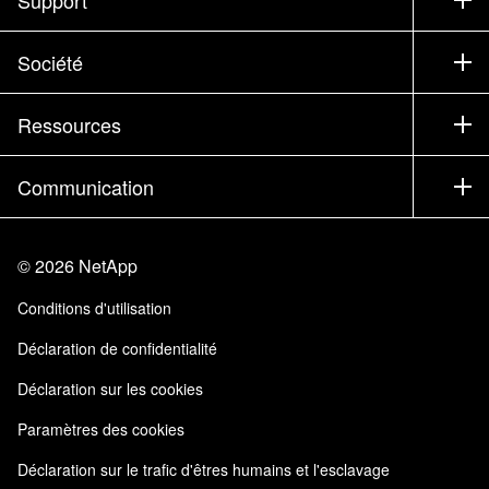
Service commercial
Support
Société
Trouver un partenaire
Formation
Essayer un produit
Société
Ressources
Documentation
Executive Briefing
Partenaires
Base de connaissances
Newsroom
Communication
Produits A-Z
Emplois
Communauté
Événements
Mises à jour de produits
Investisseurs
Nous contacter
Apprendre
Blog
©
2026
NetApp
Trust Center
Commentaires sur le site
Expérience client
Conditions d'utilisation
Responsabilité & durabilité
Accessibilité
Témoignages clients
Déclaration de confidentialité
Certifications de la qualité
Mes abonnements
Déclaration sur les cookies
NetApp Instaclustr
Paramètres des cookies
Déclaration sur le trafic d'êtres humains et l'esclavage