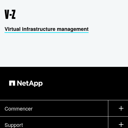
V-Z
Virtual infrastructure management
Commencer
Comment acheter
Support