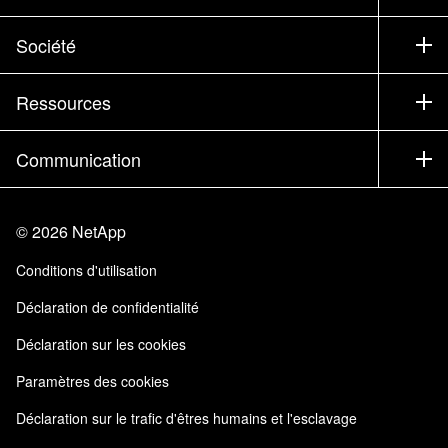
Service commercial
Support
Société
Trouver un partenaire
Formation
Essayer un produit
Société
Ressources
Documentation
Executive Briefing
Partenaires
Base de connaissances
Newsroom
Communication
Produits A-Z
Emplois
Communauté
Événements
Mises à jour de produits
Investisseurs
Nous contacter
Apprendre
Blog
©
2026
NetApp
Trust Center
Commentaires sur le site
Expérience client
Conditions d'utilisation
Responsabilité & durabilité
Accessibilité
Témoignages clients
Déclaration de confidentialité
Certifications de la qualité
Mes abonnements
Déclaration sur les cookies
NetApp Instaclustr
Paramètres des cookies
Déclaration sur le trafic d'êtres humains et l'esclavage