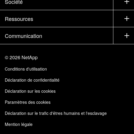
Société
Trouver un partenaire
Formation
Essayer un produit
Société
Ressources
Documentation
Executive Briefing
Partenaires
Base de connaissances
Newsroom
Communication
Produits A-Z
Emplois
Communauté
Événements
Mises à jour de produits
Investisseurs
Nous contacter
Apprendre
Blog
©
2026
NetApp
Trust Center
Commentaires sur le site
Expérience client
Conditions d'utilisation
Responsabilité & durabilité
Accessibilité
Témoignages clients
Déclaration de confidentialité
Certifications de la qualité
Mes abonnements
Déclaration sur les cookies
NetApp Instaclustr
Paramètres des cookies
Déclaration sur le trafic d'êtres humains et l'esclavage
Mention légale