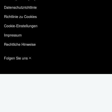
Verfügbarkeit
Kundenreferenzen
Datenschutzrichtlinie
Qualitätszertifizierungen
E-Mail-Abonnements
Richtlinie zu Cookies
NetApp Instaclustr
Erklärung zu Sklaverei und Menschenhandel
Cookie-Einstellungen
Impressum
Rechtliche Hinweise
Folgen Sie uns