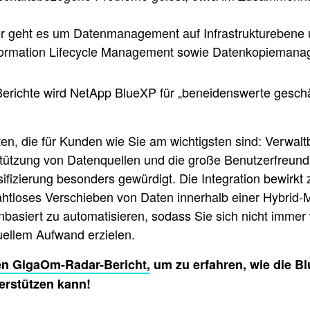
 hier geht es um Datenmanagement auf Infrastrukturebe
ormation Lifecycle Management sowie Datenkopiemanage
Berichte wird NetApp BlueXP für „beneidenswerte geschäf
n, die für Kunden wie Sie am wichtigsten sind: Verwaltba
stützung von Datenquellen und die große Benutzerfreundl
izierung besonders gewürdigt. Die Integration bewirkt 
nahtloses Verschieben von Daten innerhalb einer Hybrid-
inienbasiert zu automatisieren, sodass Sie sich nicht 
ellem Aufwand erzielen.
ten GigaOm-Radar-Bericht,
um zu erfahren, wie die B
terstützen kann!