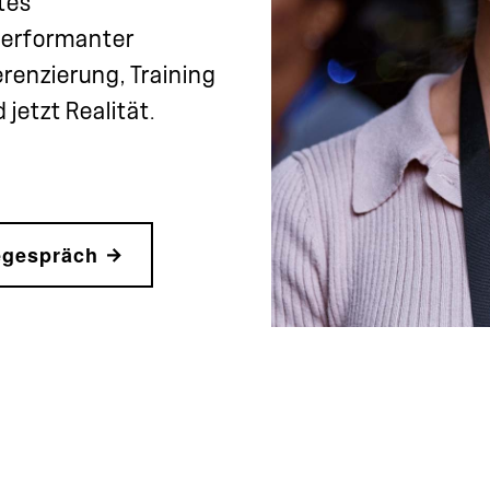
tes
erformanter
renzierung, Training
 jetzt Realität.
iegespräch