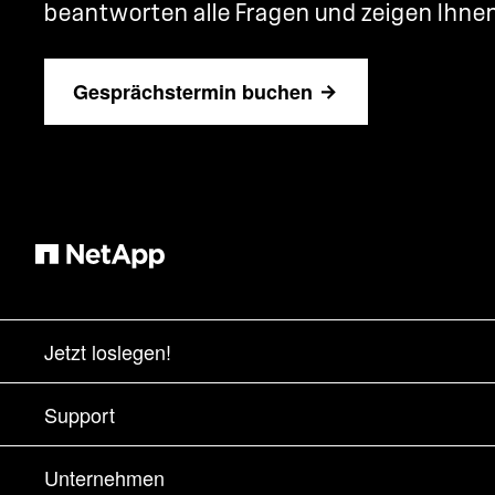
beantworten alle Fragen und zeigen Ihnen
Gesprächstermin buchen
Jetzt loslegen!
Bezugsquellen
Support
Vertrieb kontaktieren
Support
Unternehmen
Partner finden