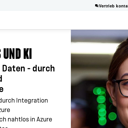
Vertrieb konta
 UND KI
n Daten – durch
d
e
 durch Integration
zure
ich nahtlos in Azure