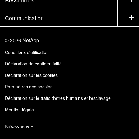
Documentation
Executive Briefing
Partenaires
Base de connaissances
Newsroom
Communication
Produits A-Z
Emplois
Communauté
Événements
Mises à jour de produits
Investisseurs
Nous contacter
Apprendre
Blog
©
2026
NetApp
Trust Center
Commentaires sur le site
Expérience client
Conditions d'utilisation
Responsabilité & durabilité
Accessibilité
Témoignages clients
Déclaration de confidentialité
Certifications de la qualité
Mes abonnements
Déclaration sur les cookies
NetApp Instaclustr
Paramètres des cookies
Déclaration sur le trafic d'êtres humains et l'esclavage
Mention légale
Suivez-nous