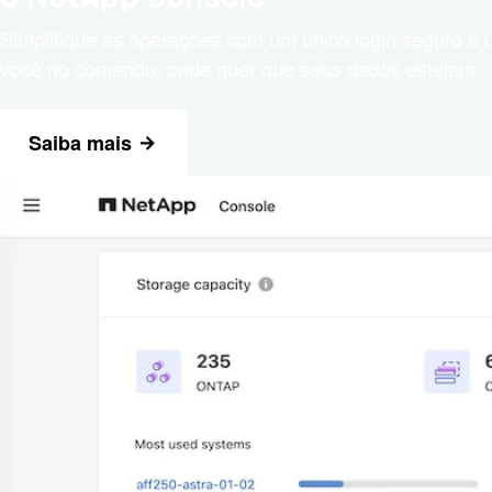
Simplifique as operações com um único login seguro e u
você no comando, onde quer que seus dados estejam.
Saiba mais