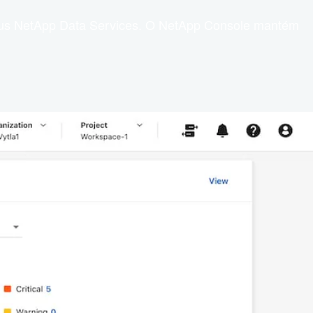
r seus NetApp Data Services. O NetApp Console mantém