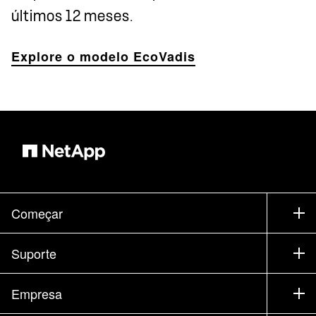
últimos 12 meses.
Explore o modelo EcoVadis
Começar
Como comprar
Suporte
Entrar em contato com vendas
Suporte
Empresa
Encontrar um parceiro
Treinamento