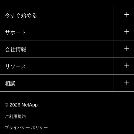
今すぐ始める
購入方法
サポート
営業チームへのお問い合わせ
サポート
会社情報
パートナーを検索
トレーニング
製品を試用
会社情報
リソース
ドキュメント
エグゼクティブ ブリーフィング
パートナー
ナレッジ ベース
ニュースルーム
相談
製品A-Z
採用情報
コミュニティ
イベント
製品アップデート
投資家情報
お問い合わせ
知識の習得
ブログ
©
2026
NetApp
Trust Center
当サイトに関するフィードバック
カスタマー エクスペリエンス
ご利用規約
責任と持続可能性
アクセシビリティ
ユーザ事例
プライバシー ポリシー
品質に関する認定
Eメールの登録