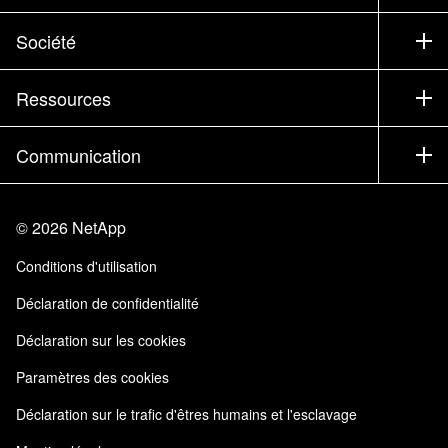
Service commercial
Support
Société
Trouver un partenaire
Formation
Essayer un produit
Société
Ressources
Documentation
Executive Briefing
Partenaires
Base de connaissances
Newsroom
Communication
Produits A-Z
Emplois
Communauté
Événements
Mises à jour de produits
Investisseurs
Nous contacter
Apprendre
Blog
©
2026
NetApp
Trust Center
Commentaires sur le site
Expérience client
Conditions d'utilisation
Responsabilité & durabilité
Accessibilité
Témoignages clients
Déclaration de confidentialité
Certifications de la qualité
Mes abonnements
Déclaration sur les cookies
NetApp Instaclustr
Paramètres des cookies
Déclaration sur le trafic d'êtres humains et l'esclavage