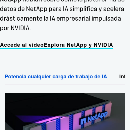
datos de NetApp para IA simplifica y acelera
drásticamente la IA empresarial impulsada
por NVIDIA.
Accede al vídeo
Explora NetApp y NVIDIA
Potencia cualquier carga de trabajo de IA
Infe