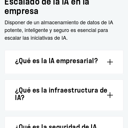
Escalado de la IA en la
empresa
Disponer de un almacenamiento de datos de IA
potente, inteligente y seguro es esencial para
escalar las iniciativas de IA.
¿Qué es la IA empresarial?
Las empresas recurren a la IA para
acelerar la información y la innovación a
¿Qué es la infraestructura de
partir de los datos. En lugar de entrenar
IA?
modelos de IA a gran escala, las
empresas buscan modelos existentes para
La infraestructura de IA hace referencia a
el ajuste fino, la inferencia y el RAG.
las modernas arquitecturas de TI
Implementar y escalar con éxito la IA
¿Qué es la seguridad de IA