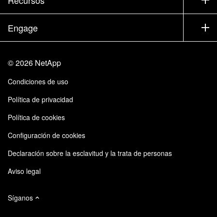
Documentación
Executive Briefing
Partners
Base de conocimientos
Sala de prensa
Engage
Productos de la A a la Z
Trayectoria profesional
Comunidad
Eventos
Actualizaciones de productos
Inversores
Contacto
Aprendizaje
Blog
©
2026
NetApp
Centro de Confianza
Comentarios del sitio
Experiencia del cliente
Condiciones de uso
Responsabilidad y sostenibilidad
Accesibilidad
Casos de clientes
Política de privacidad
Certificaciones de calidad
Suscripciones de correo electrónico
Política de cookies
Instaclustr de NetApp
Configuración de cookies
Declaración sobre la esclavitud y la trata de personas
Aviso legal
Síganos